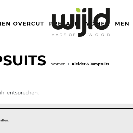
MEN OVERCUT
PRESALE
WOMEN
MEN
PSUITS
Women
Kleider & Jumpsuits
ahl entsprechen.
alten.